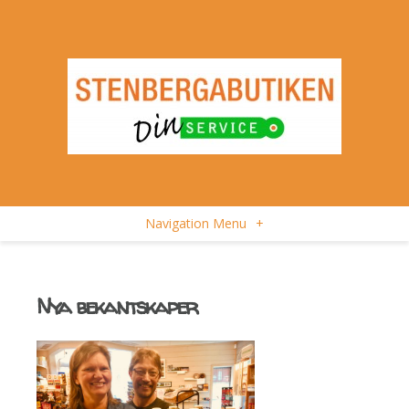
Navigation Menu
+
Nya bekantskaper