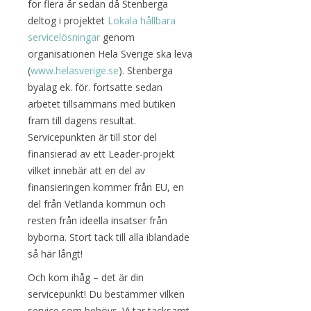
för flera år sedan då Stenberga
deltog i projektet
Lokala hållbara
servicelösningar
genom
organisationen Hela Sverige ska leva
(
www.helasverige.se
). Stenberga
byalag ek. för. fortsatte sedan
arbetet tillsammans med butiken
fram till dagens resultat.
Servicepunkten är till stor del
finansierad av ett Leader-projekt
vilket innebär att en del av
finansieringen kommer från EU, en
del från Vetlanda kommun och
resten från ideella insatser från
byborna. Stort tack till alla iblandade
så här långt!
Och kom ihåg – det är din
servicepunkt! Du bestämmer vilken
service som behövs. Vi tar tacksamt