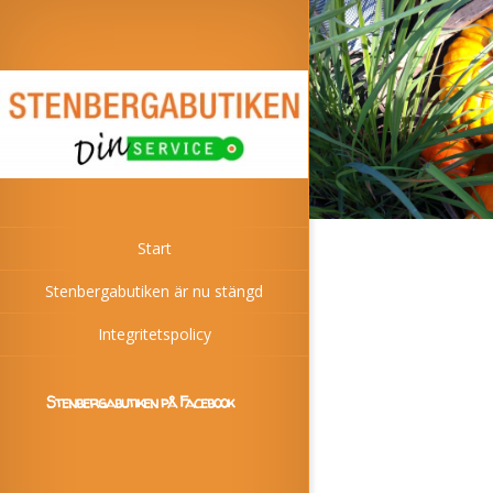
Start
Stenbergabutiken är nu stängd
Integritetspolicy
Stenbergabutiken på Facebook