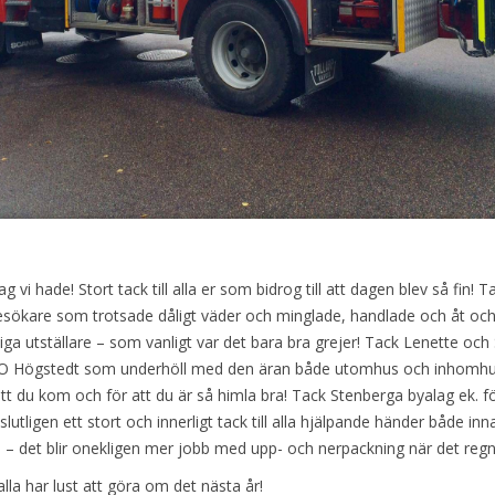
ag vi hade! Stort tack till alla er som bidrog till att dagen blev så fin! T
a besökare som trotsade dåligt väder och minglade, handlade och åt och
ktiga utställare – som vanligt var det bara bra grejer! Tack Lenette och
-O Högstedt som underhöll med den äran både utomhus och inhomhu
att du kom och för att du är så himla bra! Tack Stenberga byalag ek. fö
utligen ett stort och innerligt tack till alla hjälpande händer både in
– det blir onekligen mer jobb med upp- och nerpackning när det regn
alla har lust att göra om det nästa år!