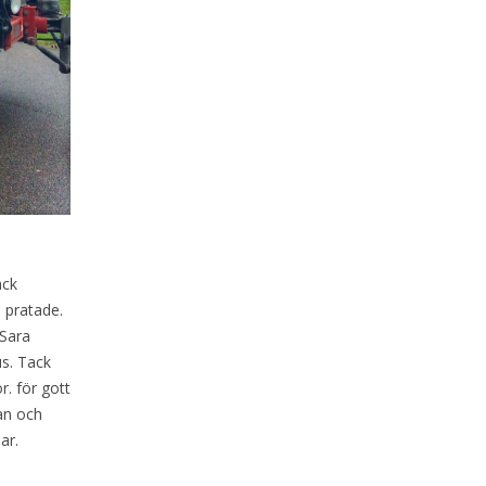
ack
 pratade.
 Sara
s. Tack
r. för gott
nan och
ar.