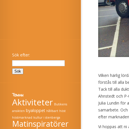
Sök efter:
Vilken härlig lörd
förstås till all
Tack till alla du
Teman
Ahnstedt och P
Aktiviteter
Julia Lundin för 
Butikens
samarbete. Och sl
byaloppet
ansikten
hållbart
höst
efter marknaden 
höstmarknad
kultur i stenberga
Matinspiratörer
Vi hoppas att ni 