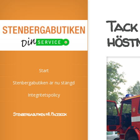
Tack
höst
Start
Stenbergabutiken är nu stängd
Integritetspolicy
Stenbergabutiken på Facebook