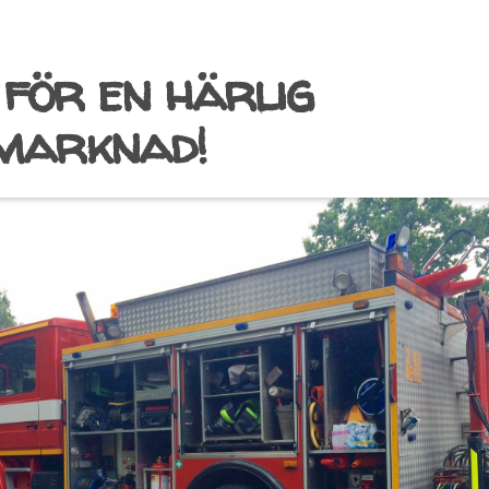
 för en härlig
marknad!