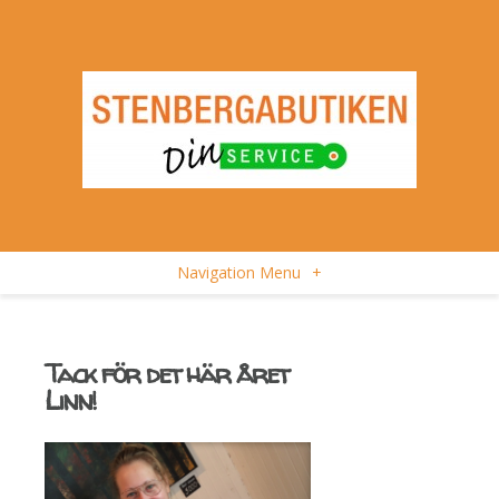
Navigation Menu
+
Tack för det här året
Linn!