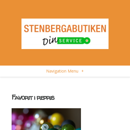
Navigation Menu
+
Favorit i repris